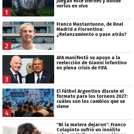
juegan este viernes y dónde
verlos en vivo
1
Franco Mastantuono, de Real
Madrid a Fiorentina:
¿Relanzamiento o paso atrás?
2
AFA manifestó su apoyo a la
reelección de Gianni Infantino
en plena crisis de FIFA
3
El Fútbol Argentino discute el
formato para los torneos 2027:
cuáles son los cambios que se
viene
4
"Ni la matera dejaron": Franco
Colapinto sufrió un insólito