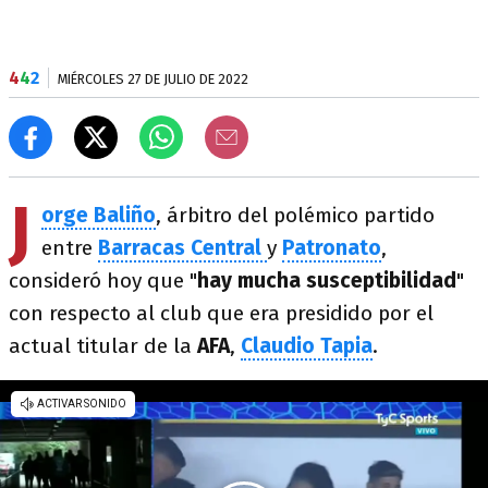
4
4
2
MIÉRCOLES 27 DE JULIO DE 2022
J
orge Baliño
, árbitro del polémico partido
entre
Barracas Central
y
Patronato
,
consideró hoy que "
hay mucha susceptibilidad
"
con respecto al club que era presidido por el
actual titular de la
AFA
,
Claudio Tapia
.