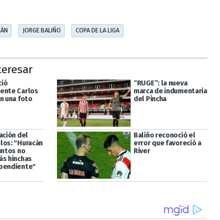
CÁN
JORGE BALIÑO
COPA DE LA LIGA
teresar
ció
“RUGE”: la nueva
ente Carlos
marca de indumentaria
n una foto
del Pincha
ación del
Baliño reconoció el
los: "Huracán
error que favoreció a
untos no
River
ás hinchas
pendiente"