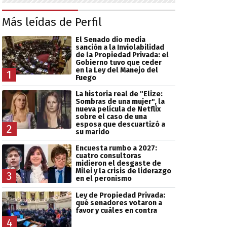
Más leídas de Perfil
El Senado dio media
sanción a la Inviolabilidad
de la Propiedad Privada: el
Gobierno tuvo que ceder
en la Ley del Manejo del
1
Fuego
La historia real de "Elize:
Sombras de una mujer", la
nueva película de Netflix
sobre el caso de una
esposa que descuartizó a
2
su marido
Encuesta rumbo a 2027:
cuatro consultoras
midieron el desgaste de
Milei y la crisis de liderazgo
3
en el peronismo
Ley de Propiedad Privada:
qué senadores votaron a
favor y cuáles en contra
4