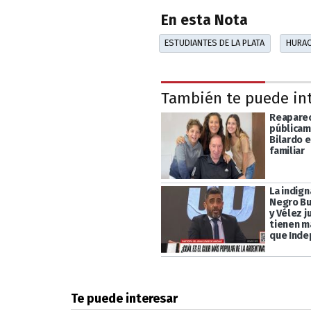
En esta Nota
ESTUDIANTES DE LA PLATA
HURA
También te puede in
Reapare
públicam
Bilardo e
familiar
La indign
Negro Bu
y Vélez j
tienen m
que Inde