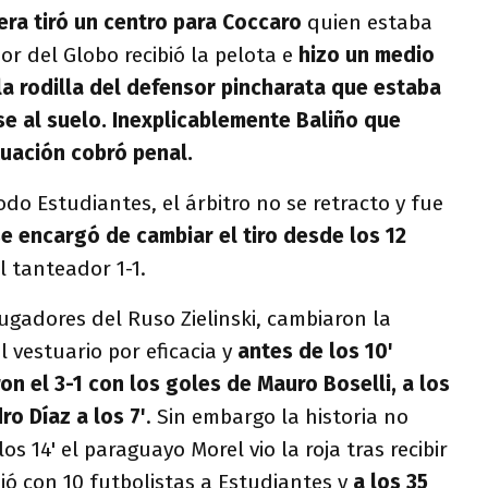
era tiró un centro para Coccaro
quien estaba
or del Globo recibió la pelota e
hizo un medio
la rodilla del defensor pincharata que estaba
e al suelo. Inexplicablemente Baliño que
ituación cobró penal.
odo Estudiantes, el árbitro no se retracto y fue
e encargó de cambiar el tiro desde los 12
l tanteador 1-1.
ugadores del Ruso Zielinski, cambiaron la
l vestuario por eficacia y
antes de los 10'
n el 3-1 con los goles de Mauro Boselli, a los
o Díaz a los 7'
. Sin embargo la historia no
s 14' el paraguayo Morel vio la roja tras recibir
jó con 10 futbolistas a Estudiantes y
a los 35