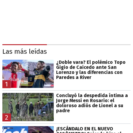
Las más leídas
¿Doble vara? El polémico Topo
Gigio de Caicedo ante San
Lorenzo y las diferencias con
Paredes a River
1
Concluyó la despedida íntima a
Jorge Messi en Rosario: el
doloroso adiós de Lionel a su
padre
2
¡ESCÁNDALO EN EL NUEVO