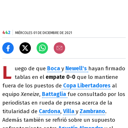
4
4
2
MIÉRCOLES 01 DE DICIEMBRE DE 2021
L
uego de que
Boca
y
Newell's
hayan firmado
tablas en el
empate 0-0
que lo mantiene
fuera de los puestos de
Copa Libertadores
al
equipo
Xeneize
,
Battaglia
fue consultado por los
periodistas en rueda de prensa acerca de la
titularidad de
Cardona
,
Villa
y
Zambrano
.
Además también se refirió sobre un supuesto