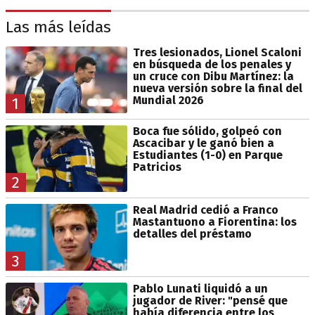
Las más leídas
Tres lesionados, Lionel Scaloni
en búsqueda de los penales y
un cruce con Dibu Martínez: la
nueva versión sobre la final del
Mundial 2026
1
Boca fue sólido, golpeó con
Ascacibar y le ganó bien a
Estudiantes (1-0) en Parque
Patricios
2
Real Madrid cedió a Franco
Mastantuono a Fiorentina: los
detalles del préstamo
3
Pablo Lunati liquidó a un
jugador de River: "pensé que
había diferencia entre los