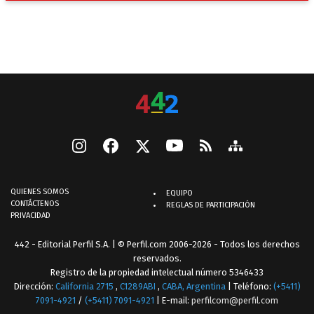
QUIENES SOMOS
EQUIPO
CONTÁCTENOS
REGLAS DE PARTICIPACIÓN
PRIVACIDAD
442 - Editorial Perfil S.A.
| © Perfil.com 2006-2026 - Todos los derechos
reservados.
Registro de la propiedad intelectual número 5346433
Dirección:
California 2715
,
C1289ABI
,
CABA, Argentina
| Teléfono:
(+5411)
7091-4921
/
(+5411) 7091-4921
| E-mail:
perfilcom@perfil.com