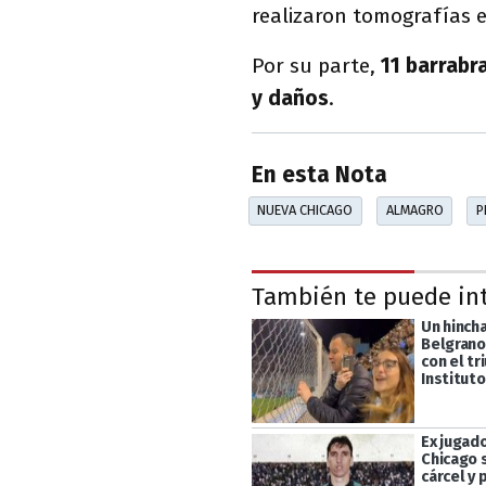
realizaron tomografías e
Por su parte,
11 barrabr
y daños
.
En esta Nota
NUEVA CHICAGO
ALMAGRO
P
También te puede in
Un hinch
Belgrano
con el tr
Instituto
Ex jugad
Chicago s
cárcel y 