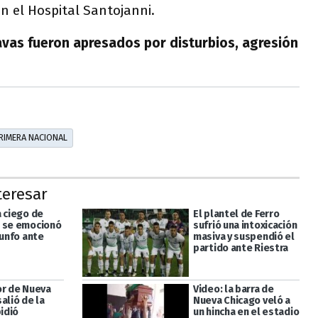
n el Hospital Santojanni.
avas fueron apresados por disturbios, agresión
RIMERA NACIONAL
teresar
a ciego de
El plantel de Ferro
 se emocionó
sufrió una intoxicación
iunfo ante
masiva y suspendió el
partido ante Riestra
or de Nueva
Video: la barra de
alió de la
Nueva Chicago veló a
pidió
un hincha en el estadio