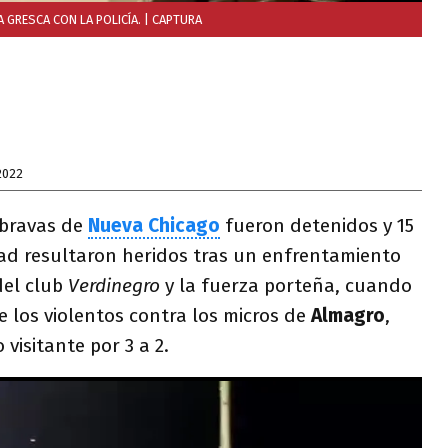
 GRESCA CON LA POLICÍA.
| CAPTURA
2022
abravas de
Nueva Chicago
fueron detenidos y 15
dad resultaron heridos tras un enfrentamiento
del club
Verdinegro
y la fuerza porteña, cuando
e los violentos contra los micros de
Almagro
,
visitante por 3 a 2.