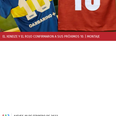
EL XENEIZE Y EL ROJO CONFIRMARON A SUS PRÓXIMOS 10.
| MONTAJE
4
4
2