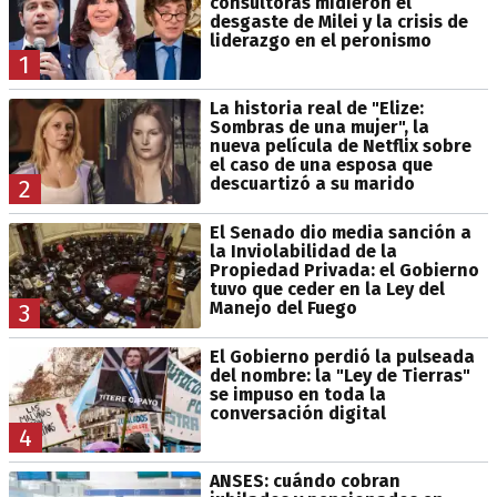
consultoras midieron el
desgaste de Milei y la crisis de
liderazgo en el peronismo
1
La historia real de "Elize:
Sombras de una mujer", la
nueva película de Netflix sobre
el caso de una esposa que
descuartizó a su marido
2
El Senado dio media sanción a
la Inviolabilidad de la
Propiedad Privada: el Gobierno
tuvo que ceder en la Ley del
Manejo del Fuego
3
El Gobierno perdió la pulseada
del nombre: la "Ley de Tierras"
se impuso en toda la
conversación digital
4
ANSES: cuándo cobran