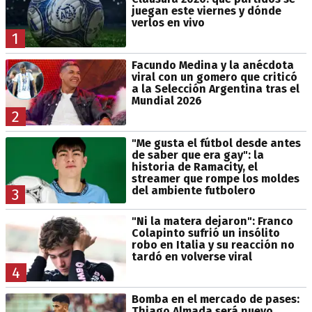
juegan este viernes y dónde
verlos en vivo
1
Facundo Medina y la anécdota
viral con un gomero que criticó
a la Selección Argentina tras el
Mundial 2026
2
"Me gusta el fútbol desde antes
de saber que era gay": la
historia de Ramacity, el
streamer que rompe los moldes
del ambiente futbolero
3
"Ni la matera dejaron": Franco
Colapinto sufrió un insólito
robo en Italia y su reacción no
tardó en volverse viral
4
Bomba en el mercado de pases:
Thiago Almada será nuevo