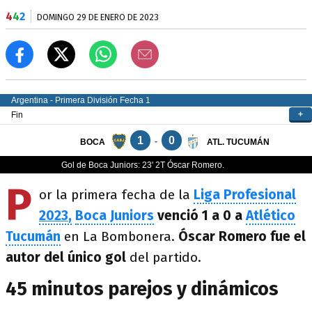
4
4
2
DOMINGO 29 DE ENERO DE 2023
P
or la primera fecha de la
Liga Profesional
2023
,
Boca Juniors
venció 1 a 0 a
Atlético
Tucumán
en La Bombonera.
Óscar Romero fue el
autor del único gol
del partido.
45 minutos parejos y dinámicos