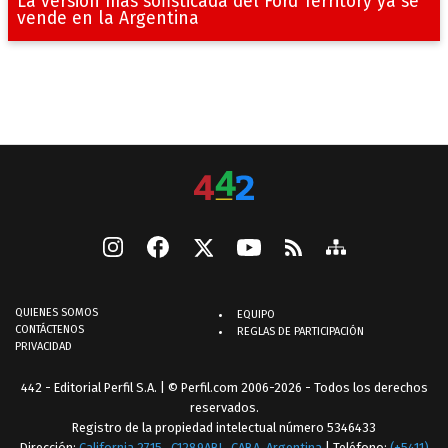
La versión más sofisticada del Ford Territory ya se
vende en la Argentina
QUIENES SOMOS
EQUIPO
CONTÁCTENOS
REGLAS DE PARTICIPACIÓN
PRIVACIDAD
442 - Editorial Perfil S.A.
| © Perfil.com 2006-2026 - Todos los derechos
reservados.
Registro de la propiedad intelectual número 5346433
Dirección:
California 2715
,
C1289ABI
,
CABA, Argentina
| Teléfono:
(+5411)