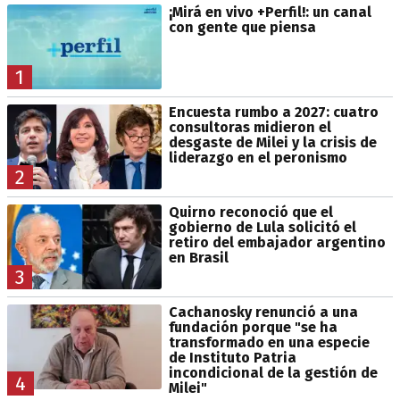
¡Mirá en vivo +Perfil!: un canal
con gente que piensa
1
Encuesta rumbo a 2027: cuatro
consultoras midieron el
desgaste de Milei y la crisis de
liderazgo en el peronismo
2
Quirno reconoció que el
gobierno de Lula solicitó el
retiro del embajador argentino
en Brasil
3
Cachanosky renunció a una
fundación porque "se ha
transformado en una especie
de Instituto Patria
incondicional de la gestión de
4
Milei"