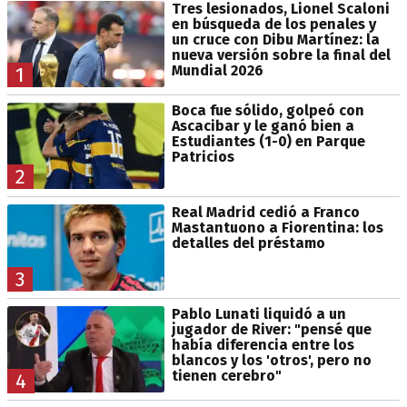
Tres lesionados, Lionel Scaloni
en búsqueda de los penales y
un cruce con Dibu Martínez: la
nueva versión sobre la final del
Mundial 2026
1
Boca fue sólido, golpeó con
Ascacibar y le ganó bien a
Estudiantes (1-0) en Parque
Patricios
2
Real Madrid cedió a Franco
Mastantuono a Fiorentina: los
detalles del préstamo
3
Pablo Lunati liquidó a un
jugador de River: "pensé que
había diferencia entre los
blancos y los 'otros', pero no
tienen cerebro"
4