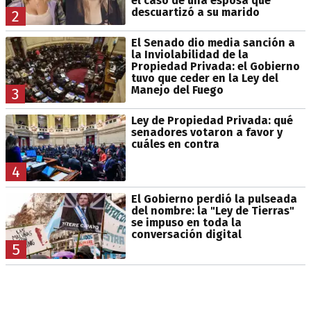
el caso de una esposa que
descuartizó a su marido
2
El Senado dio media sanción a
la Inviolabilidad de la
Propiedad Privada: el Gobierno
tuvo que ceder en la Ley del
Manejo del Fuego
3
Ley de Propiedad Privada: qué
senadores votaron a favor y
cuáles en contra
4
El Gobierno perdió la pulseada
del nombre: la "Ley de Tierras"
se impuso en toda la
conversación digital
5