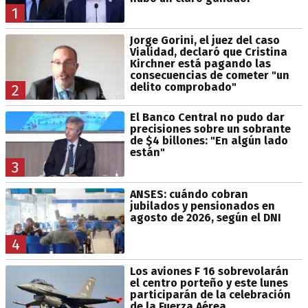
1
Jorge Gorini, el juez del caso
Vialidad, declaró que Cristina
Kirchner está pagando las
consecuencias de cometer "un
delito comprobado"
2
El Banco Central no pudo dar
precisiones sobre un sobrante
de $4 billones: "En algún lado
están"
3
ANSES: cuándo cobran
jubilados y pensionados en
agosto de 2026, según el DNI
4
Los aviones F 16 sobrevolarán
el centro porteño y este lunes
participarán de la celebración
de la Fuerza Aérea