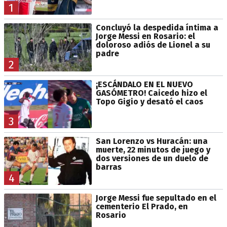
1
Concluyó la despedida íntima a
Jorge Messi en Rosario: el
doloroso adiós de Lionel a su
padre
2
¡ESCÁNDALO EN EL NUEVO
GASÓMETRO! Caicedo hizo el
Topo Gigio y desató el caos
3
San Lorenzo vs Huracán: una
muerte, 22 minutos de juego y
dos versiones de un duelo de
barras
4
Jorge Messi fue sepultado en el
cementerio El Prado, en
Rosario