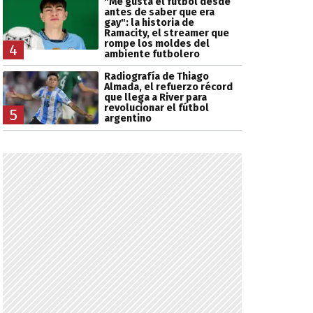
"Me gusta el fútbol desde
antes de saber que era
gay": la historia de
Ramacity, el streamer que
rompe los moldes del
4
ambiente futbolero
Radiografía de Thiago
Almada, el refuerzo récord
que llega a River para
revolucionar el fútbol
5
argentino