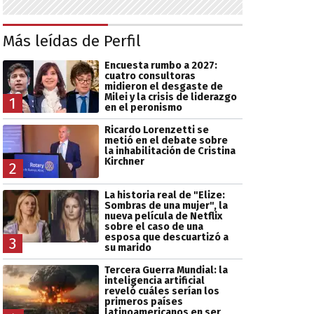
Más leídas de Perfil
Encuesta rumbo a 2027:
cuatro consultoras
midieron el desgaste de
Milei y la crisis de liderazgo
1
en el peronismo
Ricardo Lorenzetti se
metió en el debate sobre
la inhabilitación de Cristina
Kirchner
2
La historia real de "Elize:
Sombras de una mujer", la
nueva película de Netflix
sobre el caso de una
esposa que descuartizó a
3
su marido
Tercera Guerra Mundial: la
inteligencia artificial
reveló cuáles serían los
primeros países
latinoamericanos en ser