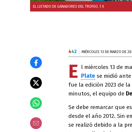
EL LISTADO DE GANADORES DEL TROFEO.
| X
4
4
2
MIÉRCOLES 13 DE MARZO DE 20
E
l miércoles 13 de m
Plate
se midió ante
fue la edición 2023 de la
minutos, el equipo de
De
Se debe remarcar que es
desde el año 2012. Sin e
se realizó debido a la p