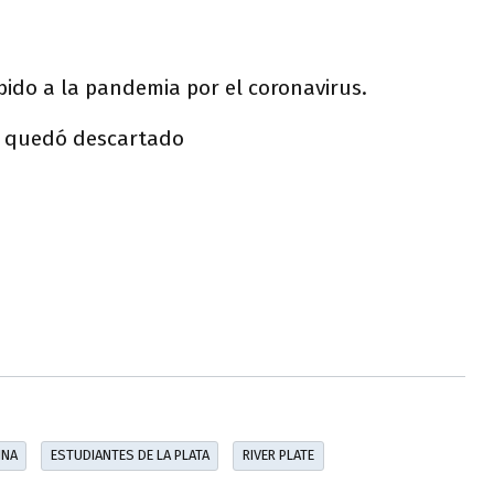
bido a la pandemia por el coronavirus.
e quedó descartado
INA
ESTUDIANTES DE LA PLATA
RIVER PLATE