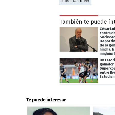
FÚTBOL ARGENTINO
También te puede in
César Lui
contra de
Socieda
Deportiva
de la gen
hincha. N
ninguna 
Un tatori
ganador 
Supercop
entre Riv
Estudian