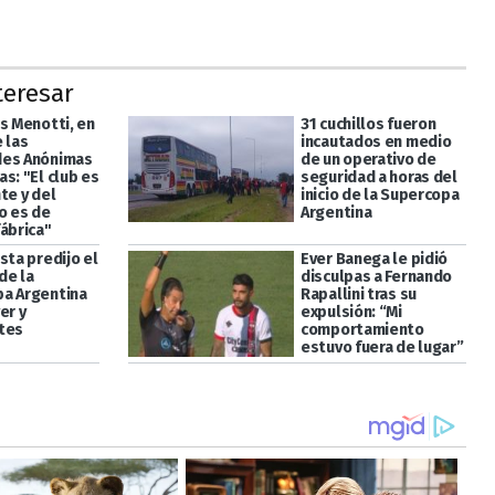
teresar
s Menotti, en
31 cuchillos fueron
 las
incautados en medio
des Anónimas
de un operativo de
s: "El club es
seguridad a horas del
te y del
inicio de la Supercopa
o es de
Argentina
fábrica"
sta predijo el
Ever Banega le pidió
de la
disculpas a Fernando
a Argentina
Rapallini tras su
er y
expulsión: “Mi
tes
comportamiento
estuvo fuera de lugar”