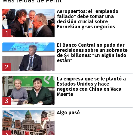
Más leídas de Perfil
Aeropuertos: el "empleado
fallado" debe tomar una
decisión crucial sobre
Eurnekian y sus negocios
1
El Banco Central no pudo dar
precisiones sobre un sobrante
de $4 billones: "En algún lado
están"
2
La empresa que se le plantó a
Estados Unidos y hace
negocios con China en Vaca
Muerta
3
Algo pasó
4