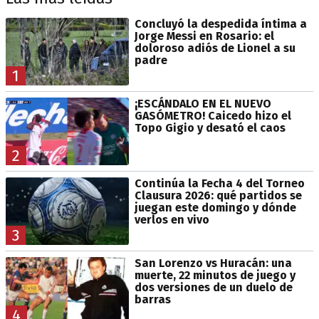
Concluyó la despedida íntima a
Jorge Messi en Rosario: el
doloroso adiós de Lionel a su
padre
1
¡ESCÁNDALO EN EL NUEVO
GASÓMETRO! Caicedo hizo el
Topo Gigio y desató el caos
2
Continúa la Fecha 4 del Torneo
Clausura 2026: qué partidos se
juegan este domingo y dónde
verlos en vivo
3
San Lorenzo vs Huracán: una
muerte, 22 minutos de juego y
dos versiones de un duelo de
barras
4