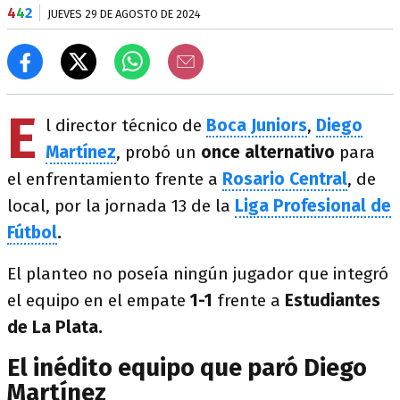
4
4
2
JUEVES 29 DE AGOSTO DE 2024
E
l director técnico de
Boca Juniors
,
Diego
Martínez
, probó un
once alternativo
para
el enfrentamiento frente a
Rosario Central
, de
local, por la jornada 13 de la
Liga Profesional de
Fútbol
.
El planteo no poseía ningún jugador que integró
el equipo en el empate
1-1
frente a
Estudiantes
de La Plata.
El inédito equipo que paró Diego
Martínez