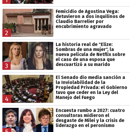
Femicidio de Agostina Vega:
detuvieron a dos inquilinos de
Claudio Barrelier por
encubrimiento agravado
2
La historia real de "Elize:
Sombras de una mujer", la
nueva película de Netflix sobre
el caso de una esposa que
descuartizó a su marido
3
El Senado dio media sanción a
la Inviolabilidad de la
Propiedad Privada: el Gobierno
tuvo que ceder en la Ley del
Manejo del Fuego
4
Encuesta rumbo a 2027: cuatro
consultoras midieron el
desgaste de Milei y la crisis de
liderazgo en el peronismo
5