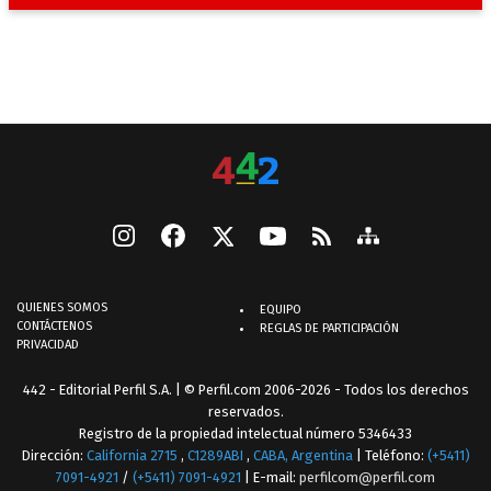
QUIENES SOMOS
EQUIPO
CONTÁCTENOS
REGLAS DE PARTICIPACIÓN
PRIVACIDAD
442 - Editorial Perfil S.A.
| © Perfil.com 2006-2026 - Todos los derechos
reservados.
Registro de la propiedad intelectual número 5346433
Dirección:
California 2715
,
C1289ABI
,
CABA, Argentina
| Teléfono:
(+5411)
7091-4921
/
(+5411) 7091-4921
| E-mail:
perfilcom@perfil.com