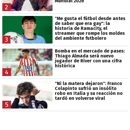
Mundial 2026
2
"Me gusta el fútbol desde antes
de saber que era gay": la
historia de Ramacity, el
streamer que rompe los moldes
del ambiente futbolero
3
Bomba en el mercado de pases:
Thiago Almada será nuevo
jugador de River con una cifra
histórica
4
"Ni la matera dejaron": Franco
Colapinto sufrió un insólito
robo en Italia y su reacción no
tardó en volverse viral
5