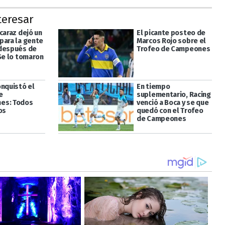
teresar
caraz dejó un
El picante posteo de
para la gente
Marcos Rojo sobre el
después de
Trofeo de Campeones
"Se lo tomaron
onquistó el
En tiempo
e
suplementario, Racing
es: Todos
venció a Boca y se que
os
quedó con el Trofeo
de Campeones