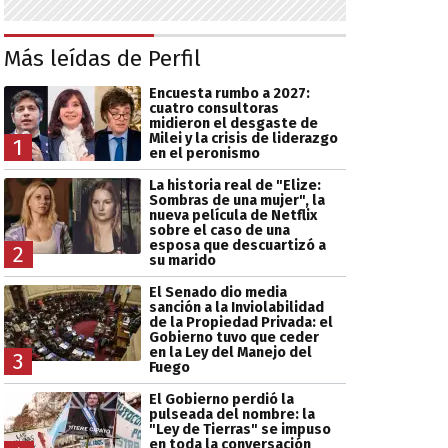
Más leídas de Perfil
Encuesta rumbo a 2027:
cuatro consultoras
midieron el desgaste de
Milei y la crisis de liderazgo
1
en el peronismo
La historia real de "Elize:
Sombras de una mujer", la
nueva película de Netflix
sobre el caso de una
esposa que descuartizó a
2
su marido
El Senado dio media
sanción a la Inviolabilidad
de la Propiedad Privada: el
Gobierno tuvo que ceder
en la Ley del Manejo del
3
Fuego
El Gobierno perdió la
pulseada del nombre: la
"Ley de Tierras" se impuso
en toda la conversación