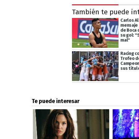
También te puede in
Carlos Al
mensaje 
de Boca 
su gol: 
mal"
Racing c
Trofeo d
Campeon
sus títul