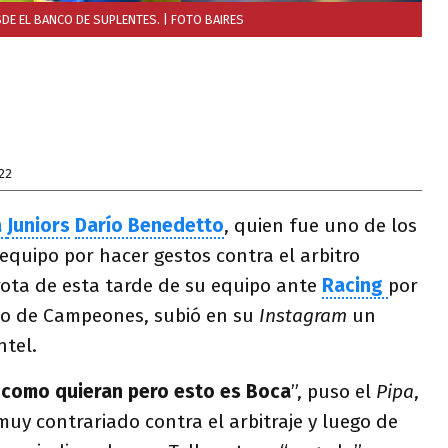
DE EL BANCO DE SUPLENTES.
| FOTO BAIRES
22
a
Juniors
Darío Benedetto
, quien fue uno de los
equipo por hacer gestos contra el arbitro
rota de esta tarde de su equipo ante
Racing
por
ofeo de Campeones, subió en su
Instagram
un
ntel.
 como quieran pero esto es Boca
”, puso el
Pipa
,
uy contrariado contra el arbitraje y luego de