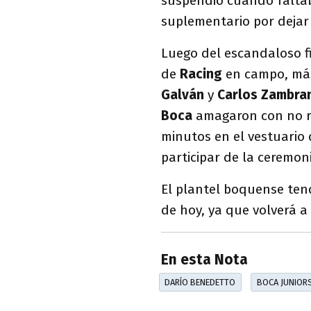
suspendió cuando faltab
suplementario por dejar 
Luego del escandaloso fi
de
Racing
en campo, más
Galván
y
Carlos Zambr
Boca
amagaron con no re
minutos en el vestuario 
participar de la ceremon
El plantel boquense ten
de hoy, ya que volverá a 
En esta Nota
DARÍO BENEDETTO
BOCA JUNIOR