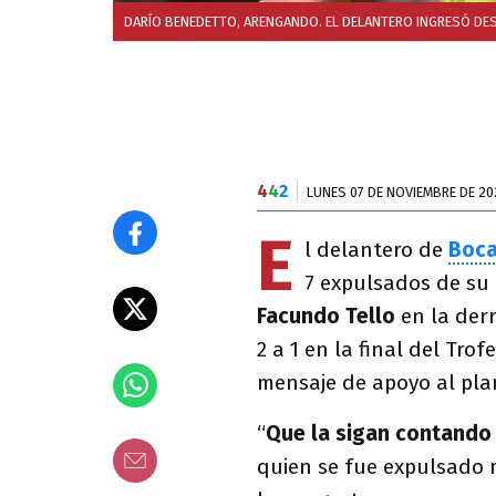
DARÍO BENEDETTO, ARENGANDO. EL DELANTERO INGRESÓ DES
4
4
2
LUNES 07 DE NOVIEMBRE DE 20
E
l delantero de
Boc
7 expulsados de su 
Facundo Tello
en la der
2 a 1 en la final del Tr
mensaje de apoyo al pla
“
Que la sigan contando
quien se fue expulsado m