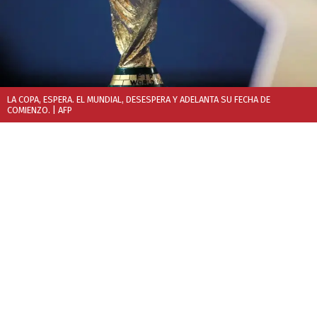
LA COPA, ESPERA. EL MUNDIAL, DESESPERA Y ADELANTA SU FECHA DE
COMIENZO.
| AFP