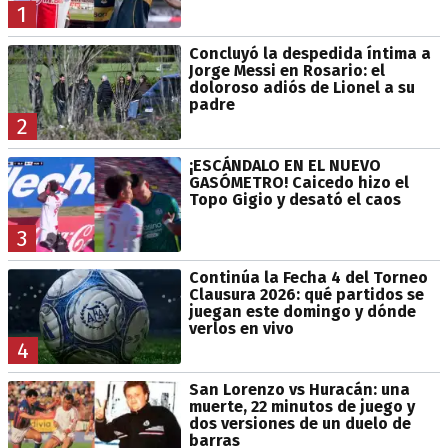
1
Concluyó la despedida íntima a
Jorge Messi en Rosario: el
doloroso adiós de Lionel a su
padre
2
¡ESCÁNDALO EN EL NUEVO
GASÓMETRO! Caicedo hizo el
Topo Gigio y desató el caos
3
Continúa la Fecha 4 del Torneo
Clausura 2026: qué partidos se
juegan este domingo y dónde
verlos en vivo
4
San Lorenzo vs Huracán: una
muerte, 22 minutos de juego y
dos versiones de un duelo de
barras