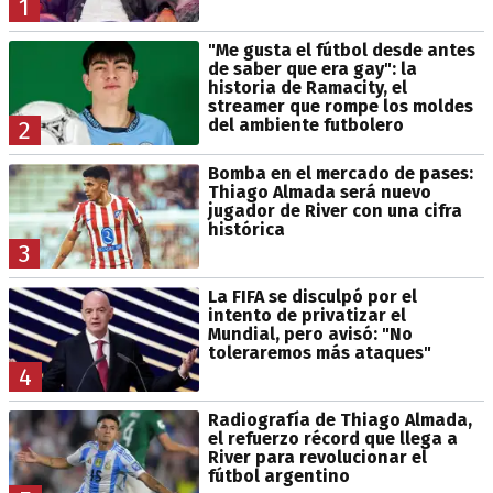
1
"Me gusta el fútbol desde antes
de saber que era gay": la
historia de Ramacity, el
streamer que rompe los moldes
del ambiente futbolero
2
Bomba en el mercado de pases:
Thiago Almada será nuevo
jugador de River con una cifra
histórica
3
La FIFA se disculpó por el
intento de privatizar el
Mundial, pero avisó: "No
toleraremos más ataques"
4
Radiografía de Thiago Almada,
el refuerzo récord que llega a
River para revolucionar el
fútbol argentino