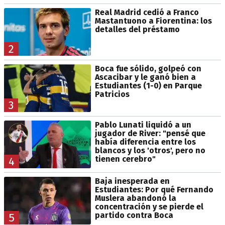
Real Madrid cedió a Franco
Mastantuono a Fiorentina: los
detalles del préstamo
2
Boca fue sólido, golpeó con
Ascacibar y le ganó bien a
Estudiantes (1-0) en Parque
Patricios
3
Pablo Lunati liquidó a un
jugador de River: "pensé que
había diferencia entre los
blancos y los 'otros', pero no
tienen cerebro"
4
Baja inesperada en
Estudiantes: Por qué Fernando
Muslera abandonó la
concentración y se pierde el
partido contra Boca
5