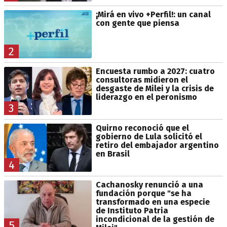
¡Mirá en vivo +Perfil!: un canal
con gente que piensa
2
Encuesta rumbo a 2027: cuatro
consultoras midieron el
desgaste de Milei y la crisis de
liderazgo en el peronismo
3
Quirno reconoció que el
gobierno de Lula solicitó el
retiro del embajador argentino
en Brasil
4
Cachanosky renunció a una
fundación porque "se ha
transformado en una especie
de Instituto Patria
incondicional de la gestión de
5