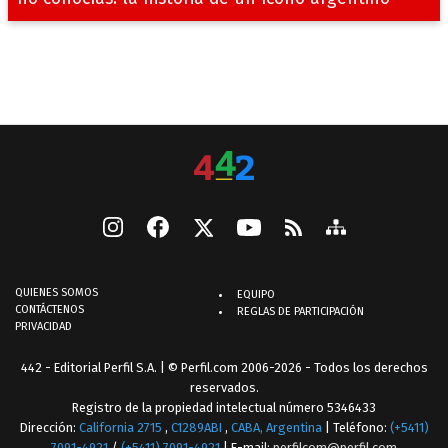
QUIENES SOMOS
EQUIPO
CONTÁCTENOS
REGLAS DE PARTICIPACIÓN
PRIVACIDAD
442 - Editorial Perfil S.A.
| © Perfil.com 2006-2026 - Todos los derechos
reservados.
Registro de la propiedad intelectual número 5346433
Dirección:
California 2715
,
C1289ABI
,
CABA, Argentina
| Teléfono:
(+5411)
7091-4921
/
(+5411) 7091-4921
| E-mail:
perfilcom@perfil.com