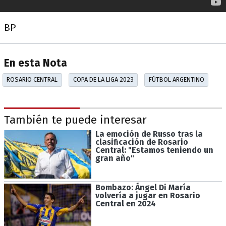
BP
En esta Nota
ROSARIO CENTRAL
COPA DE LA LIGA 2023
FÚTBOL ARGENTINO
También te puede interesar
La emoción de Russo tras la
clasificación de Rosario
Central: "Estamos teniendo un
gran año"
Bombazo: Ángel Di María
volvería a jugar en Rosario
Central en 2024