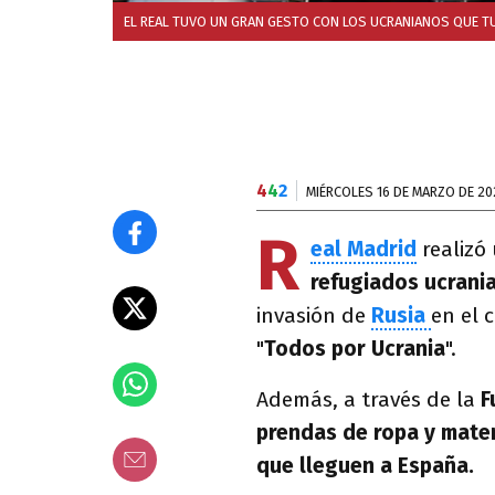
EL REAL TUVO UN GRAN GESTO CON LOS UCRANIANOS QUE TUVI
4
4
2
MIÉRCOLES 16 DE MARZO DE 20
R
eal Madrid
realizó
refugiados ucrani
invasión de
Rusia
en el 
"
Todos por Ucrania
".
Además, a través de la
F
prendas de ropa y mater
que lleguen a España.