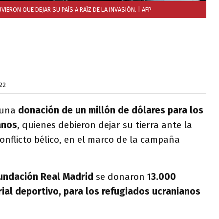
ERON QUE DEJAR SU PAÍS A RAÍZ DE LA INVASIÓN.
| AFP
22
 una
donación de un millón de dólares para los
anos
, quienes debieron dejar su tierra ante la
conflicto bélico, en el marco de la campaña
undación Real Madrid
se donaron 1
3.000
ial deportivo, para los refugiados ucranianos