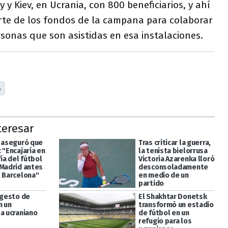
y y Kiev, en Ucrania, con 800 beneficiarios, y ahí
rte de los fondos de la campana para colaborar
rsonas que son asistidas en esa instalaciones.
A
teresar
c aseguró que
Tras criticar la guerra,
 "Encajaría en
la tenista bielorrusa
fía del fútbol
Victoria Azarenka lloró
 Madrid antes
desconsoladamente
l Barcelona"
en medio de un
partido
 gesto de
El Shakhtar Donetsk
n un
transformó un estadio
ta ucraniano
de fútbol en un
refugio para los