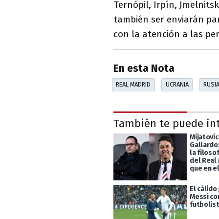
Ternópil, Irpín, Jmelnitsk
también ser enviarán pa
con la atención a las pe
En esta Nota
REAL MADRID
UCRANIA
RUSI
También te puede in
Mijatovi
Gallardo:
la filoso
del Real
que en e
El cálido
Messi co
futbolis