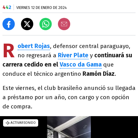
4
4
2
VIERNES 12 DE ENERO DE 2024
R
obert Rojas
, defensor central paraguayo,
no regresará a
River Plate
y
continuará su
carrera cedido en el
Vasco da Gama
que
conduce el técnico argentino
Ramón Díaz
.
Este viernes, el club brasileño anunció su llegada
a préstamo por un año, con cargo y con opción
de compra.