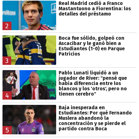
Real Madrid cedió a Franco
Mastantuono a Fiorentina: los
detalles del préstamo
2
Boca fue sólido, golpeó con
Ascacibar y le ganó bien a
Estudiantes (1-0) en Parque
Patricios
3
Pablo Lunati liquidó a un
jugador de River: "pensé que
había diferencia entre los
blancos y los 'otros', pero no
tienen cerebro"
4
Baja inesperada en
Estudiantes: Por qué Fernando
Muslera abandonó la
concentración y se pierde el
partido contra Boca
5