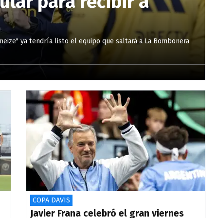
ular para recibir a
eneize" ya tendría listo el equipo que saltará a La Bombonera
COPA DAVIS
Javier Frana celebró el gran viernes