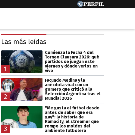
Las más leídas
Comienza la Fecha 4 del
Torneo Clausura 2026: qué
partidos se juegan este
viernes y dónde verlos en
1
vivo
Facundo Medina y la
anécdota viral con un
gomero que criticó a la
Selección Argentina tras el
2
Mundial 2026
"Me gusta el fútbol desde
antes de saber que era
gay": la historia de
Ramacity, el streamer que
rompe los moldes del
3
ambiente futbolero