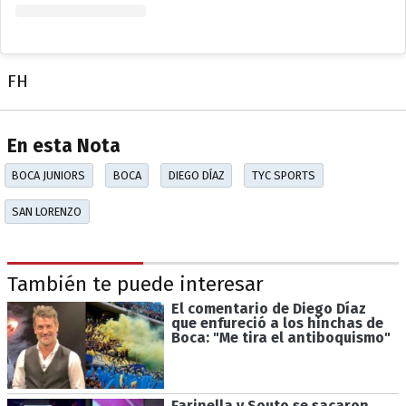
FH
En esta Nota
BOCA JUNIORS
BOCA
DIEGO DÍAZ
TYC SPORTS
SAN LORENZO
También te puede interesar
El comentario de Diego Díaz
que enfureció a los hinchas de
Boca: "Me tira el antiboquismo"
Farinella y Souto se sacaron