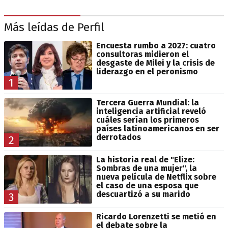
Más leídas de Perfil
Encuesta rumbo a 2027: cuatro
consultoras midieron el
desgaste de Milei y la crisis de
liderazgo en el peronismo
1
Tercera Guerra Mundial: la
inteligencia artificial reveló
cuáles serían los primeros
países latinoamericanos en ser
derrotados
2
La historia real de "Elize:
Sombras de una mujer", la
nueva película de Netflix sobre
el caso de una esposa que
descuartizó a su marido
3
Ricardo Lorenzetti se metió en
el debate sobre la