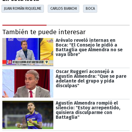
JUAN ROMÁN RIQUELME
CARLOS BIANCHI
BOCA
También te puede interesar
Arévalo reveló internas en
Boca: "El Consejo le pidió a
Battaglia que Almendra no se
vaya libre"
Oscar Ruggeri aconsejó a
Agustín Almendra: "Que se pare
adelante del grupo y pida
disculpas"
Agustín Almendra rompió el
silencio: "Estoy arrepentido,
quisiera disculparme con
Battaglia"