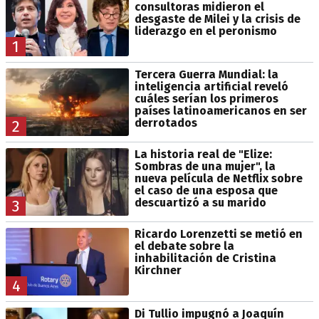
consultoras midieron el
desgaste de Milei y la crisis de
liderazgo en el peronismo
1
Tercera Guerra Mundial: la
inteligencia artificial reveló
cuáles serían los primeros
países latinoamericanos en ser
derrotados
2
La historia real de "Elize:
Sombras de una mujer", la
nueva película de Netflix sobre
el caso de una esposa que
descuartizó a su marido
3
Ricardo Lorenzetti se metió en
el debate sobre la
inhabilitación de Cristina
Kirchner
4
Di Tullio impugnó a Joaquín