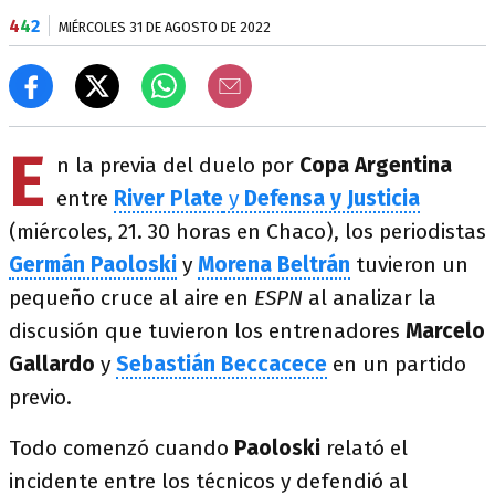
4
4
2
MIÉRCOLES 31 DE AGOSTO DE 2022
E
n la previa del duelo por
Copa Argentina
entre
River Plate
y
Defensa y Justicia
(miércoles, 21. 30 horas en Chaco), los periodistas
Germán Paoloski
y
Morena Beltrán
tuvieron un
pequeño cruce al aire en
ESPN
al analizar la
discusión que tuvieron los entrenadores
Marcelo
Gallardo
y
Sebastián Beccacece
en un partido
previo.
Todo comenzó cuando
Paoloski
relató el
incidente entre los técnicos y defendió al