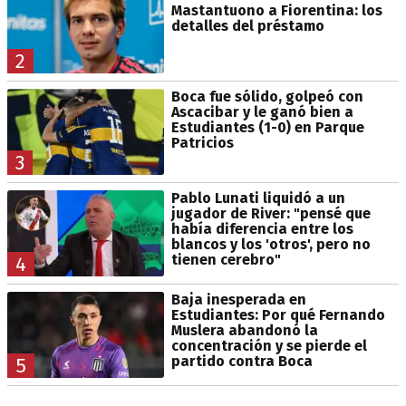
Mastantuono a Fiorentina: los
detalles del préstamo
2
Boca fue sólido, golpeó con
Ascacibar y le ganó bien a
Estudiantes (1-0) en Parque
Patricios
3
Pablo Lunati liquidó a un
jugador de River: "pensé que
había diferencia entre los
blancos y los 'otros', pero no
tienen cerebro"
4
Baja inesperada en
Estudiantes: Por qué Fernando
Muslera abandonó la
concentración y se pierde el
partido contra Boca
5