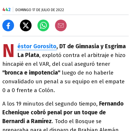
4
4
2
DOMINGO 17 DE JULIO DE 2022
N
éstor Gorosito
, DT de Gimnasia y Esgrima
La Plata
, explotó contra el arbitraje e hizo
hincapié en el VAR, del cual aseguró tener
"bronca e impotencia"
luego de no haberle
convalidado un penal a su equipo en el empate
0 a 0 frente a Colón.
A los 19 minutos del segundo tiempo,
Fernando
Echenique cobró penal por un toque de
Bernardi a Ramírez
. Todo el Bosque se
preparaba para el disparo de Brahian Alemán.