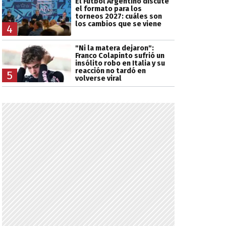
El Fútbol Argentino discute
el formato para los
torneos 2027: cuáles son
los cambios que se viene
4
"Ni la matera dejaron":
Franco Colapinto sufrió un
insólito robo en Italia y su
reacción no tardó en
5
volverse viral