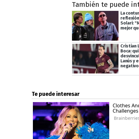
También te puede in
La contu
reflexión
Solari: "
mejor qu
Cristian 
Boca: qui
desvincu
Lanús y e
negativo