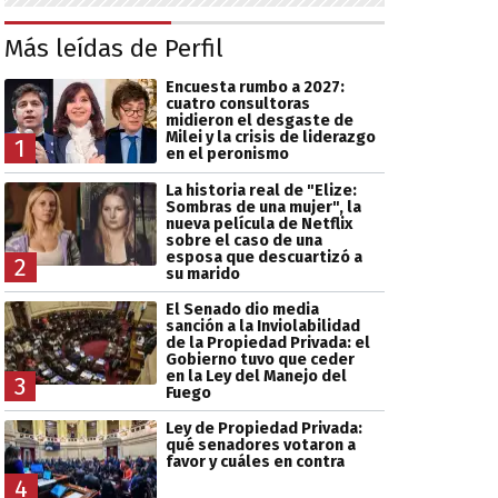
Más leídas de Perfil
Encuesta rumbo a 2027:
cuatro consultoras
midieron el desgaste de
Milei y la crisis de liderazgo
1
en el peronismo
La historia real de "Elize:
Sombras de una mujer", la
nueva película de Netflix
sobre el caso de una
esposa que descuartizó a
2
su marido
El Senado dio media
sanción a la Inviolabilidad
de la Propiedad Privada: el
Gobierno tuvo que ceder
en la Ley del Manejo del
3
Fuego
Ley de Propiedad Privada:
qué senadores votaron a
favor y cuáles en contra
4