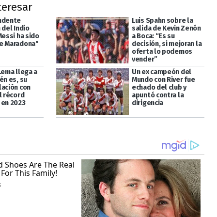
teresar
ndente
Luis Spahn sobre la
 del Indio
salida de Kevin Zenón
Messi ha sido
a Boca: “Es su
e Maradona"
decisión, si mejoran la
oferta lo podemos
vender”
Lema llega a
Un ex campeón del
én es, su
Mundo con River fue
lación con
echado del club y
l récord
apuntó contra la
 en 2023
dirigencia