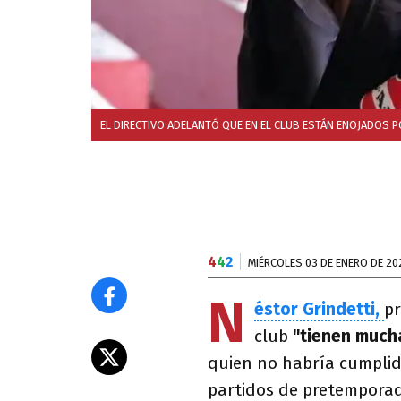
EL DIRECTIVO ADELANTÓ QUE EN EL CLUB ESTÁN ENOJADOS 
4
4
2
MIÉRCOLES 03 DE ENERO DE 20
N
éstor Grindetti,
p
club
"tienen much
quien no habría cumplid
partidos de pretempora