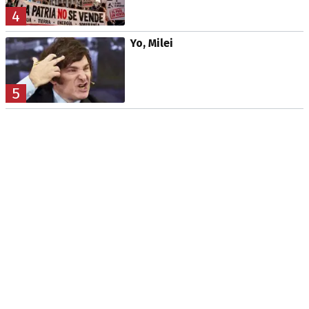
4
Yo, Milei
5