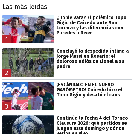
Las más leídas
¿Doble vara? El polémico Topo
Gigio de Caicedo ante San
Lorenzo y las diferencias con
Paredes a River
1
Concluyó la despedida íntima a
Jorge Messi en Rosario: el
doloroso adiós de Lionel a su
padre
2
¡ESCÁNDALO EN EL NUEVO
GASÓMETRO! Caicedo hizo el
Topo Gigio y desató el caos
3
Continúa la Fecha 4 del Torneo
Clausura 2026: qué partidos se
juegan este domingo y dónde
verlos en vivo