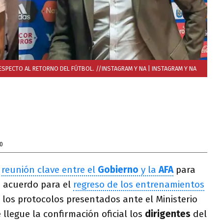
RESPECTO AL RETORNO DEL FÚTBOL. //INSTAGRAM Y NA
| INSTAGRAM Y NA
0
a
reunión clave entre el
Gobierno
y la
AFA
para
n acuerdo para el
regreso de los entrenamientos
 los protocolos presentados ante el Ministerio
llegue la confirmación oficial los
dirigentes
del