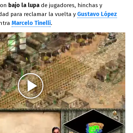
ron
bajo la lupa
de jugadores, hinchas y
idad para reclamar la vuelta y
Gustavo López
ntra
Marcelo Tinelli
.