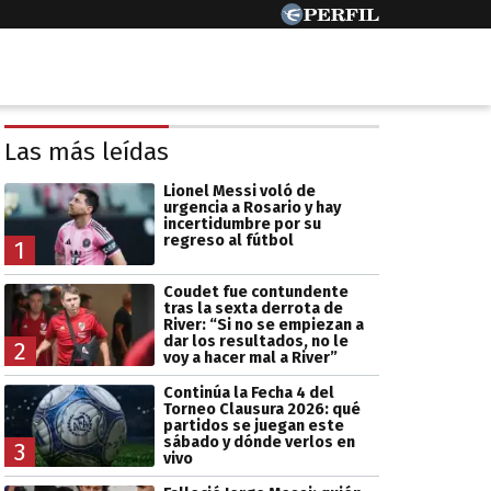
Las más leídas
Lionel Messi voló de
urgencia a Rosario y hay
incertidumbre por su
regreso al fútbol
1
Coudet fue contundente
tras la sexta derrota de
River: “Si no se empiezan a
dar los resultados, no le
2
voy a hacer mal a River”
Continúa la Fecha 4 del
Torneo Clausura 2026: qué
partidos se juegan este
sábado y dónde verlos en
3
vivo