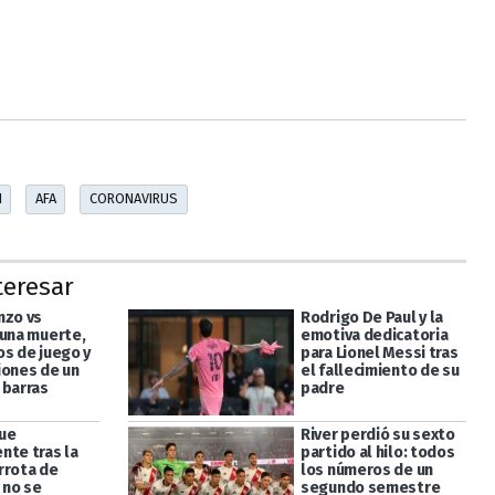
I
AFA
CORONAVIRUS
teresar
nzo vs
Rodrigo De Paul y la
 una muerte,
emotiva dedicatoria
os de juego y
para Lionel Messi tras
iones de un
el fallecimiento de su
 barras
padre
ue
River perdió su sexto
nte tras la
partido al hilo: todos
rrota de
los números de un
i no se
segundo semestre