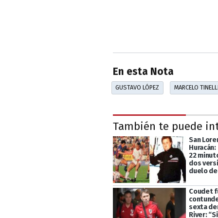
En esta Nota
GUSTAVO LÓPEZ
MARCELO TINELL
También te puede in
San Lore
Huracán:
22 minut
dos vers
duelo de
Coudet f
contunde
sexta de
River: “S