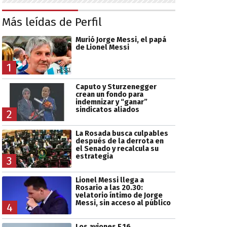
Más leídas de Perfil
Murió Jorge Messi, el papá
de Lionel Messi
1
Caputo y Sturzenegger
crean un fondo para
indemnizar y “ganar”
sindicatos aliados
2
La Rosada busca culpables
después de la derrota en
el Senado y recalcula su
estrategia
3
Lionel Messi llega a
Rosario a las 20.30:
velatorio íntimo de Jorge
Messi, sin acceso al público
4
Los aviones F 16