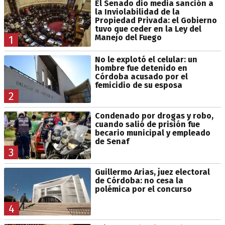
El Senado dio media sanción a
la Inviolabilidad de la
Propiedad Privada: el Gobierno
tuvo que ceder en la Ley del
Manejo del Fuego
1
No le explotó el celular: un
hombre fue detenido en
Córdoba acusado por el
femicidio de su esposa
2
Condenado por drogas y robo,
cuando salió de prisión fue
becario municipal y empleado
de Senaf
3
Guillermo Arias, juez electoral
de Córdoba: no cesa la
polémica por el concurso
4