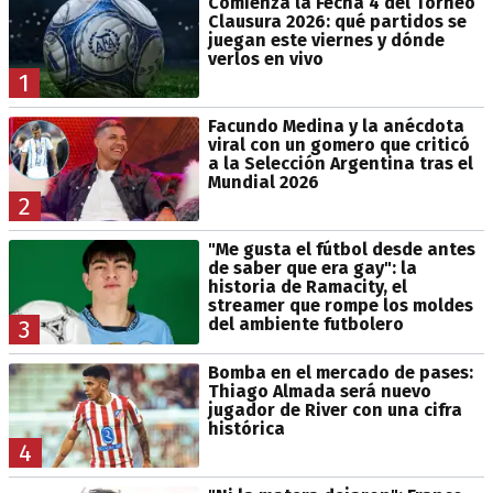
Comienza la Fecha 4 del Torneo
Clausura 2026: qué partidos se
juegan este viernes y dónde
verlos en vivo
1
Facundo Medina y la anécdota
viral con un gomero que criticó
a la Selección Argentina tras el
Mundial 2026
2
"Me gusta el fútbol desde antes
de saber que era gay": la
historia de Ramacity, el
streamer que rompe los moldes
del ambiente futbolero
3
Bomba en el mercado de pases:
Thiago Almada será nuevo
jugador de River con una cifra
histórica
4