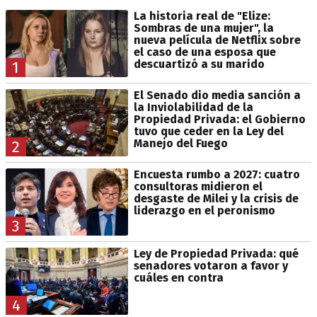
La historia real de "Elize:
Sombras de una mujer", la
nueva película de Netflix sobre
el caso de una esposa que
descuartizó a su marido
1
El Senado dio media sanción a
la Inviolabilidad de la
Propiedad Privada: el Gobierno
tuvo que ceder en la Ley del
Manejo del Fuego
2
Encuesta rumbo a 2027: cuatro
consultoras midieron el
desgaste de Milei y la crisis de
liderazgo en el peronismo
3
Ley de Propiedad Privada: qué
senadores votaron a favor y
cuáles en contra
4