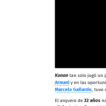
Konan
tan solo jugó un 
Armani
y en las oportun
Marcelo Gallardo
, tuvo 
El arquero de
32 años
na