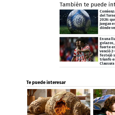
También te puede in
Comienza
del Torn
2026: qu
juegan e
dónde ve
En una ll
golazos,
fuerte en
venció 2-
festejó 
triunfo e
Clausura