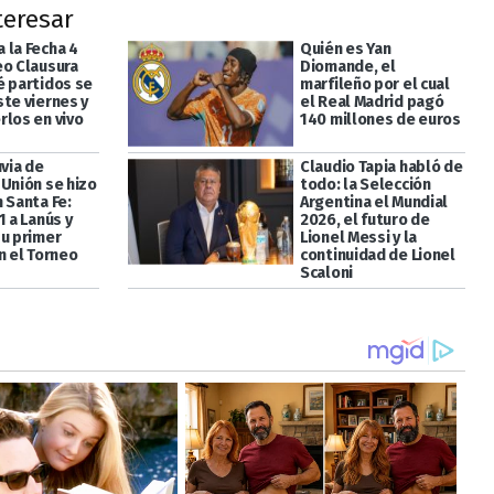
teresar
 la Fecha 4
Quién es Yan
eo Clausura
Diomande, el
é partidos se
marfileño por el cual
ste viernes y
el Real Madrid pagó
rlos en vivo
140 millones de euros
uvia de
Claudio Tapia habló de
 Unión se hizo
todo: la Selección
 Santa Fe:
Argentina el Mundial
1 a Lanús y
2026, el futuro de
su primer
Lionel Messi y la
n el Torneo
continuidad de Lionel
Scaloni