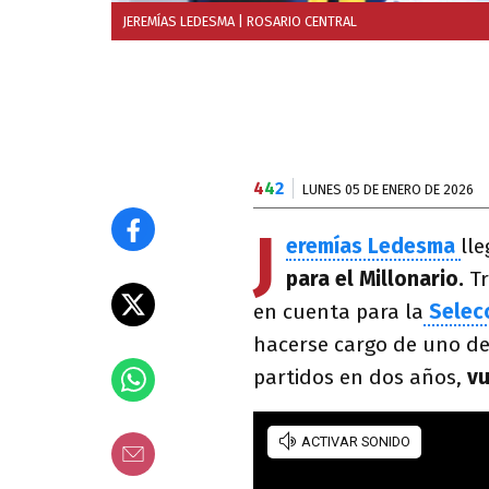
JEREMÍAS LEDESMA
| ROSARIO CENTRAL
4
4
2
LUNES 05 DE ENERO DE 2026
J
eremías Ledesma
ll
para el Millonario.
Tr
en cuenta para la
Selecc
hacerse cargo de uno de
partidos en dos años,
vu