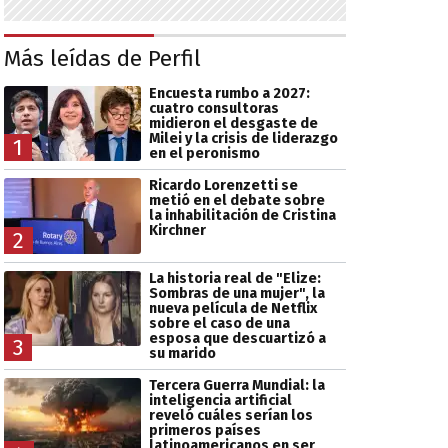
Más leídas de Perfil
Encuesta rumbo a 2027:
cuatro consultoras
midieron el desgaste de
Milei y la crisis de liderazgo
1
en el peronismo
Ricardo Lorenzetti se
metió en el debate sobre
la inhabilitación de Cristina
Kirchner
2
La historia real de "Elize:
Sombras de una mujer", la
nueva película de Netflix
sobre el caso de una
esposa que descuartizó a
3
su marido
Tercera Guerra Mundial: la
inteligencia artificial
reveló cuáles serían los
primeros países
latinoamericanos en ser