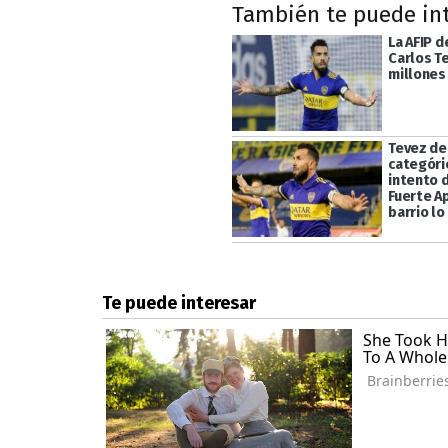
También te puede in
La AFIP d
Carlos Te
millones
Tevez de
categóri
intento 
Fuerte Ap
barrio lo