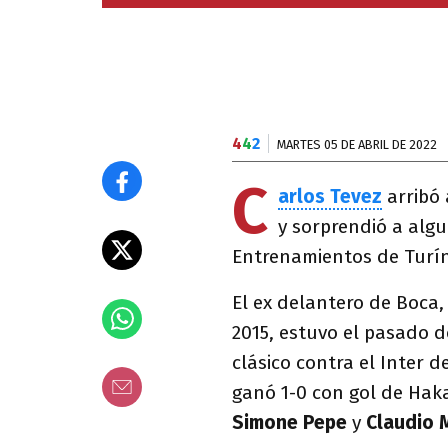
4
4
2
MARTES 05 DE ABRIL DE 2022
C
arlos Tevez
arribó 
y sorprendió a alg
Entrenamientos de Turín
El ex delantero de Boca,
2015, estuvo el pasado d
clásico contra el Inter 
ganó 1-0 con gol de Hak
Simone Pepe
y
Claudio M