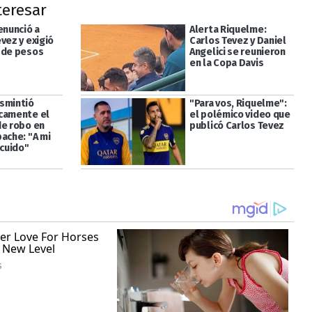
teresar
enunció a
Alerta Riquelme:
vez y exigió
Carlos Tevez y Daniel
 de pesos
Angelici se reunieron
en la Copa Davis
smintió
"Para vos, Riquelme":
camente el
el polémico video que
de robo en
publicó Carlos Tevez
ache: "A mi
 cuido"