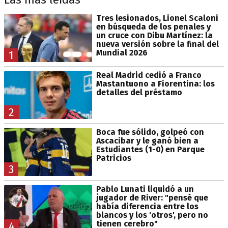
Tres lesionados, Lionel Scaloni
en búsqueda de los penales y
un cruce con Dibu Martínez: la
nueva versión sobre la final del
Mundial 2026
1
Real Madrid cedió a Franco
Mastantuono a Fiorentina: los
detalles del préstamo
2
Boca fue sólido, golpeó con
Ascacibar y le ganó bien a
Estudiantes (1-0) en Parque
Patricios
3
Pablo Lunati liquidó a un
jugador de River: "pensé que
había diferencia entre los
blancos y los 'otros', pero no
tienen cerebro"
4