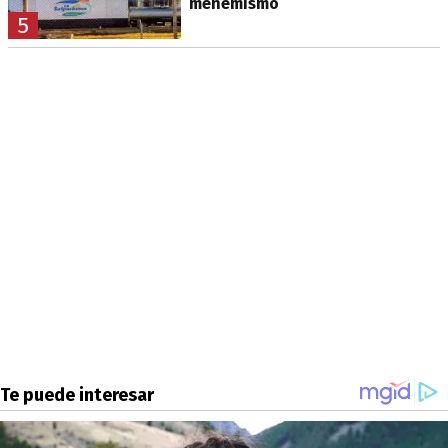
menemismo
5