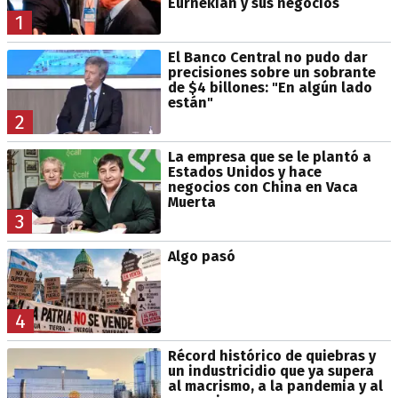
Eurnekian y sus negocios
1
El Banco Central no pudo dar
precisiones sobre un sobrante
de $4 billones: "En algún lado
están"
2
La empresa que se le plantó a
Estados Unidos y hace
negocios con China en Vaca
Muerta
3
Algo pasó
4
Récord histórico de quiebras y
un industricidio que ya supera
al macrismo, a la pandemia y al