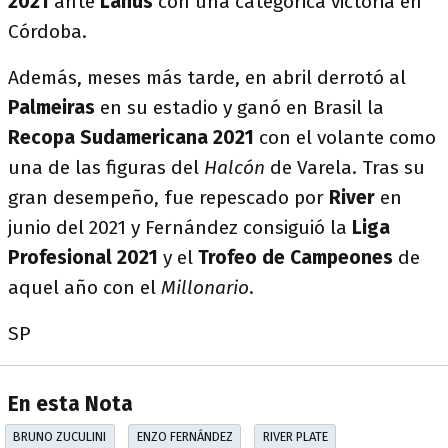
2021
ante
Lanús
con una categórica victoria en
Córdoba.
Además, meses más tarde, en abril derrotó al
Palmeiras
en su estadio y ganó en Brasil la
Recopa Sudamericana 2021
con el volante como
una de las figuras del
Halcón
de Varela. Tras su
gran desempeño, fue repescado por
River
en
junio del 2021 y Fernández consiguió la
Liga
Profesional
2021
y el
Trofeo
de Campeones
de
aquel año con el
Millonario
.
SP
En esta Nota
BRUNO ZUCULINI
ENZO FERNÁNDEZ
RIVER PLATE