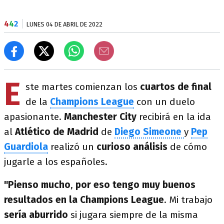
4
4
2
LUNES 04 DE ABRIL DE 2022
E
ste martes comienzan los
cuartos de final
de la
Champions League
con un duelo
apasionante.
Manchester City
recibirá en la ida
al
Atlético de Madrid
de
Diego Simeone
y
Pep
Guardiola
realizó un
curioso análisis
de cómo
jugarle a los españoles.
"Pienso mucho
,
por eso tengo muy buenos
resultados en la Champions League
. Mi trabajo
sería aburrido
si jugara siempre de la misma