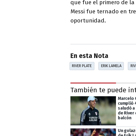
que fue el primero de la 
Messi fue ternado en tr
oportunidad.
En esta Nota
RIVER PLATE
ERIK LAMELA
RIV
También te puede in
Marcelo 
cumplió 
saludó a 
de River
balcón
Un golaz
de Erik 