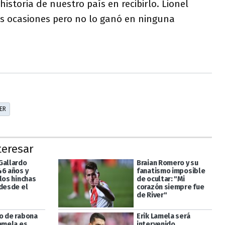
historia de nuestro país en recibirlo. Lionel
es ocasiones pero no lo ganó en ninguna
ER
teresar
Gallardo
Braian Romero y su
46 años y
fanatismo imposible
los hinchas
de ocultar: "Mi
 desde el
corazón siempre fue
de River"
o de rabona
Erik Lamela será
Lamela es
intervenido