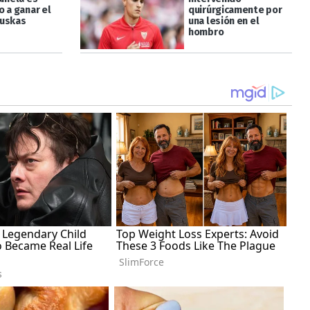
o a ganar el
quirúrgicamente por
Puskas
una lesión en el
hombro