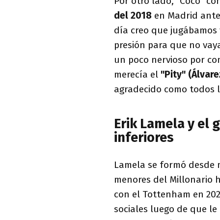
Por otro lado, "Coco" con
del 2018
en Madrid ant
día creo que jugábamos y
presión para que no vaya,
un poco nervioso por como
merecía el
"Pity" (Álvare
agradecido como todos l
Erik Lamela y el 
inferiores
Lamela se formó desde mu
menores del Millonario h
con el Tottenham en 2021
sociales luego de que le