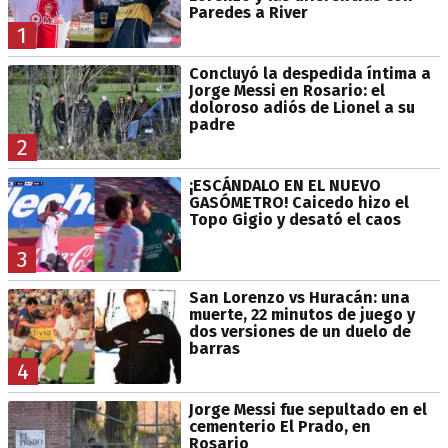
Paredes a River
1
Concluyó la despedida íntima a
Jorge Messi en Rosario: el
doloroso adiós de Lionel a su
padre
2
¡ESCÁNDALO EN EL NUEVO
GASÓMETRO! Caicedo hizo el
Topo Gigio y desató el caos
3
San Lorenzo vs Huracán: una
muerte, 22 minutos de juego y
dos versiones de un duelo de
barras
4
Jorge Messi fue sepultado en el
cementerio El Prado, en
Rosario