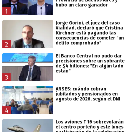
hubo un claro ganador
1
Jorge Gorini, el juez del caso
Vialidad, declaró que Cristina
Kirchner está pagando las
consecuencias de cometer "un
delito comprobado"
2
El Banco Central no pudo dar
precisiones sobre un sobrante
de $4 billones: "En algún lado
están"
3
ANSES: cuándo cobran
jubilados y pensionados en
agosto de 2026, según el DNI
4
Los aviones F 16 sobrevolarán
el centro porteño y este lunes
participarán de la celebración