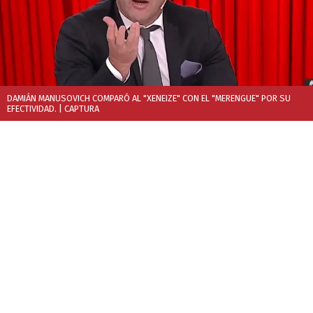
DAMIÁN MANUSOVICH COMPARÓ AL "XENEIZE" CON EL "MERENGUE" POR SU
EFECTIVIDAD.
| CAPTURA