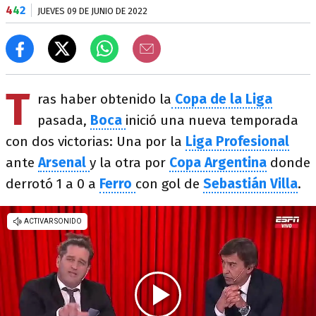
4
4
2
JUEVES 09 DE JUNIO DE 2022
T
ras haber obtenido la
Copa de la Liga
pasada,
Boca
inició una nueva temporada
con dos victorias: Una por la
Liga Profesional
ante
Arsenal
y la otra por
Copa Argentina
donde
derrotó 1 a 0 a
Ferro
con gol de
Sebastián
Villa
.