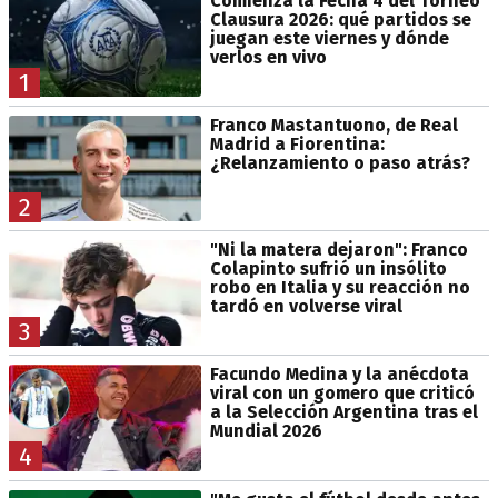
Comienza la Fecha 4 del Torneo
Clausura 2026: qué partidos se
juegan este viernes y dónde
verlos en vivo
1
Franco Mastantuono, de Real
Madrid a Fiorentina:
¿Relanzamiento o paso atrás?
2
"Ni la matera dejaron": Franco
Colapinto sufrió un insólito
robo en Italia y su reacción no
tardó en volverse viral
3
Facundo Medina y la anécdota
viral con un gomero que criticó
a la Selección Argentina tras el
Mundial 2026
4