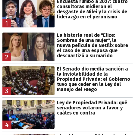
Encuesta rumbo a 2027: cuatro
consultoras midieron el
desgaste de Milei y la crisis de
liderazgo en el peronismo
1
La historia real de "Elize:
Sombras de una mujer", la
nueva película de Netflix sobre
el caso de una esposa que
descuartizó a su marido
2
El Senado dio media sanción a
la Inviolabilidad de la
Propiedad Privada: el Gobierno
tuvo que ceder en la Ley del
Manejo del Fuego
3
Ley de Propiedad Privada: qué
senadores votaron a favor y
cuáles en contra
4