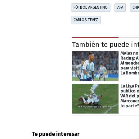
FÚTBOL ARGENTINO
AFA
CHI
CARLOS TEVEZ
También te puede in
Malas not
Racing: A
Almendra
para visi
La Bomb
La Liga P
publicó e
VAR del 
Marcone: 
lo parte