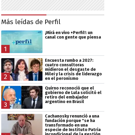
Más leídas de Perfil
¡Mirá en vivo +Perfil!: un
canal con gente que piensa
1
Encuesta rumbo a 2027:
cuatro consultoras
midieron el desgaste de
Milei y la crisis de liderazgo
2
en el peronismo
Quirno reconoció que el
gobierno de Lula solicitó el
retiro del embajador
argentino en Brasil
3
Cachanosky renunció a una
fundación porque "se ha
transformado en una
especie de Instituto Patria
incondicional de la gestión