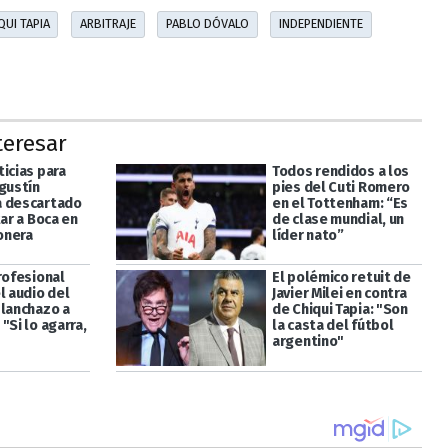
QUI TAPIA
ARBITRAJE
PABLO DÓVALO
INDEPENDIENTE
teresar
icias para
Todos rendidos a los
gustín
pies del Cuti Romero
 descartado
en el Tottenham: “Es
tar a Boca en
de clase mundial, un
onera
líder nato”
rofesional
El polémico retuit de
l audio del
Javier Milei en contra
planchazo a
de Chiqui Tapia: "Son
"Si lo agarra,
la casta del fútbol
"
argentino"