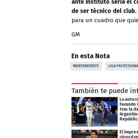
ante Instituto sería el 
de ser técnico del club.
para un cuadro que quie
GM
En esta Nota
INDEPENDIENTE
LIGA PROFESION
También te puede in
La autocr
Facundo
tras la d
Argentin
Repúblic
El impre
récord q