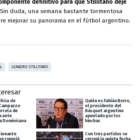
componente definitivo para que Stillitano deje
Sin duda, una semana bastante tormentosa
re mejorar su panorama en el fútbol argentino.
AL
LEANDRO STILLITANO
teresar
ítica de
Quién es Fabián Borro,
 Campazzo
el presidente del
errota de
Básquet argentino
a ante
apuntado por los
a Dominicana
hinchas
sionante
Con tres partidos se
ue rompió
cerrará la quinta fecha