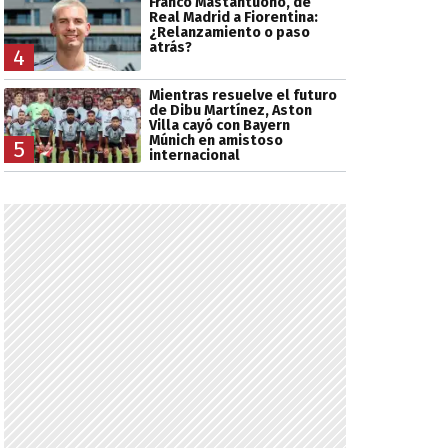
Franco Mastantuono, de
Real Madrid a Fiorentina:
¿Relanzamiento o paso
atrás?
4
Mientras resuelve el futuro
de Dibu Martínez, Aston
Villa cayó con Bayern
Múnich en amistoso
5
internacional