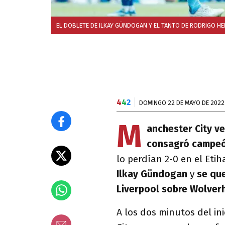
EL DOBLETE DE ILKAY GÜNDOGAN Y EL TANTO DE RODRIGO HER
4
4
2
DOMINGO 22 DE MAYO DE 2022
M
anchester City ve
consagró campeó
lo perdían 2-0 en el Eti
Ilkay Gündogan
y
se que
Liverpool sobre Wolver
A los dos minutos del in