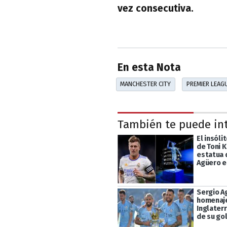
vez consecutiva.
En esta Nota
MANCHESTER CITY
PREMIER LEAG
También te puede in
El insóli
de Toni 
estatua 
Agüero e
Sergio A
homenaj
Inglaterr
de su gol