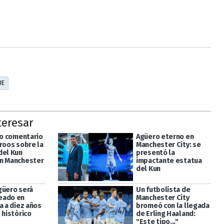
UE
teresar
to comentario
Agüero eterno en
Kroos sobre la
Manchester City: se
del Kun
presentó la
n Manchester
impactante estatua
del Kun
güero será
Un futbolista de
eado en
Manchester City
a a diez años
bromeó con la llegada
 histórico
de Erling Haaland:
"Este tipo..."