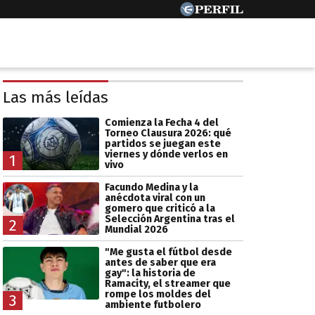
Las más leídas
Comienza la Fecha 4 del
Torneo Clausura 2026: qué
partidos se juegan este
viernes y dónde verlos en
1
vivo
Facundo Medina y la
anécdota viral con un
gomero que criticó a la
Selección Argentina tras el
2
Mundial 2026
"Me gusta el fútbol desde
antes de saber que era
gay": la historia de
Ramacity, el streamer que
rompe los moldes del
3
ambiente futbolero