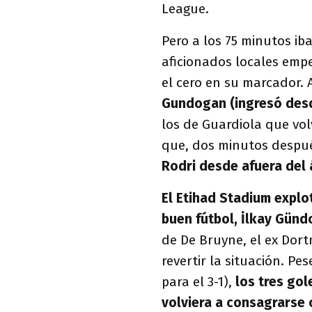
League.
Pero a los 75 minutos ib
aficionados locales emp
el cero en su marcador. A
Gundogan (ingresó desde
los de Guardiola que vo
que, dos minutos despu
Rodri desde afuera del 
El Etihad Stadium explo
buen fútbol, İlkay Günd
de De Bruyne, el ex Dort
revertir la situación. Pes
para el 3-1),
los tres gol
volviera a consagrarse