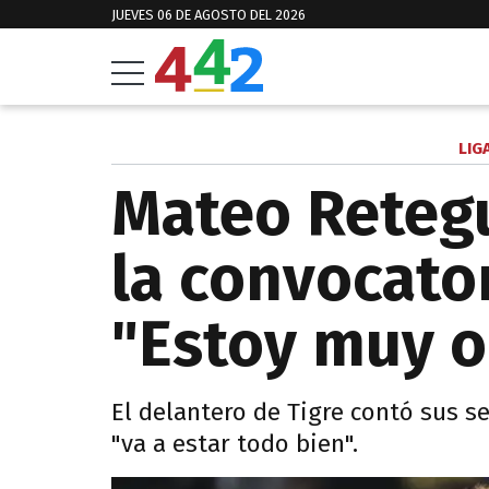
JUEVES 06 DE AGOSTO DEL 2026
LIG
Mateo Retegu
la convocator
"Estoy muy o
El delantero de Tigre contó sus s
"va a estar todo bien".