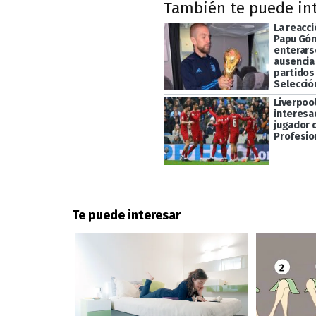
También te puede in
La reacc
Papu Góm
enterars
ausencia
partidos 
Selecció
Liverpoo
interesa
jugador d
Profesio