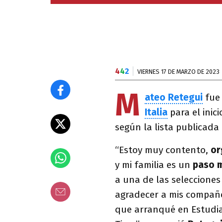
4
4
2
VIERNES 17 DE MARZO DE 2023
M
ateo Retegui
fue 
Italia
para el inici
según la lista publicada
“Estoy muy contento,
or
y mi familia es un
paso 
a una de las seleccione
agradecer a mis compañe
que arranqué en Estudia