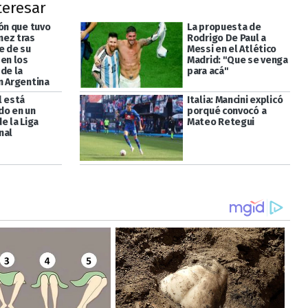
teresar
ión que tuvo
La propuesta de
ez tras
Rodrigo De Paul a
e de su
Messi en el Atlético
 en los
Madrid: "Que se venga
de la
para acá"
n Argentina
l está
Italia: Mancini explicó
do en un
porqué convocó a
e la Liga
Mateo Retegui
nal