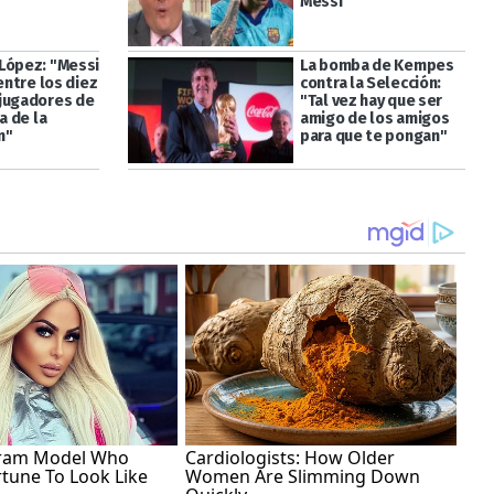
Messi
López: "Messi
La bomba de Kempes
 entre los diez
contra la Selección:
jugadores de
"Tal vez hay que ser
ia de la
amigo de los amigos
n"
para que te pongan"