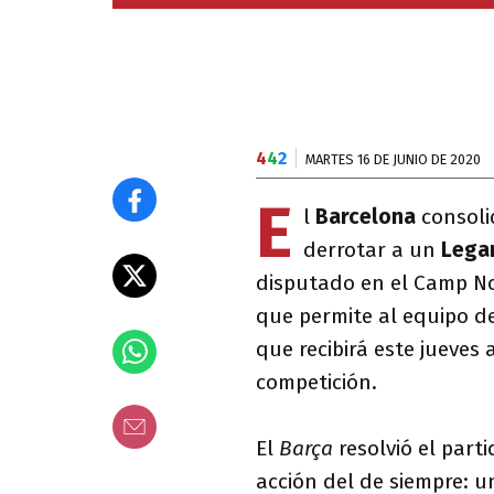
4
4
2
MARTES 16 DE JUNIO DE 2020
E
l
Barcelona
consoli
derrotar a un
Lega
disputado en el Camp Nou
que permite al equipo de
que recibirá este jueves 
competición.
El
Barça
resolvió el part
acción del de siempre: u