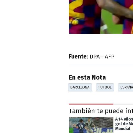
Fuente
: DPA - AFP
En esta Nota
BARCELONA
FUTBOL
ESPAÑA
También te puede in
A 14 años
gol de M
Mundial