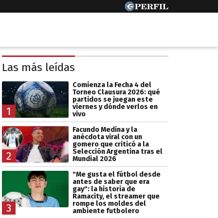
Las más leídas
Comienza la Fecha 4 del
Torneo Clausura 2026: qué
partidos se juegan este
viernes y dónde verlos en
1
vivo
Facundo Medina y la
anécdota viral con un
gomero que criticó a la
Selección Argentina tras el
2
Mundial 2026
"Me gusta el fútbol desde
antes de saber que era
gay": la historia de
Ramacity, el streamer que
rompe los moldes del
3
ambiente futbolero